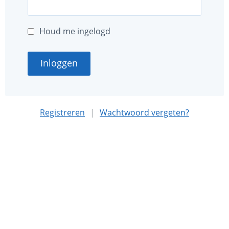
Houd me ingelogd
Inloggen
Registreren
|
Wachtwoord vergeten?
Deze website is mede mogelijk gemaakt met sponsoring
door
Nationaal MS Fonds
.
Algemene voorwaarden
Privacybeleid