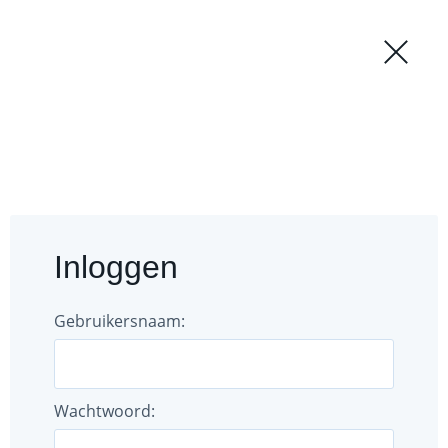
Regio
Login
Forum
Documenten
Inloggen
Gebruikers
Bestuur
Gebruikersnaam:
Wachtwoord: