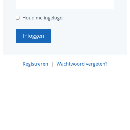
Houd me ingelogd
Inloggen
Registreren
|
Wachtwoord vergeten?
Deze website is mede mogelijk gemaakt met sponsoring
door
Nationaal MS Fonds
.
Algemene voorwaarden
Privacybeleid