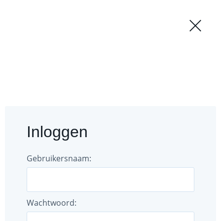
Regio
Login
';
Forum
Documenten
Inloggen
Gebruikers
Bestuur
Gebruikersnaam:
Wachtwoord: