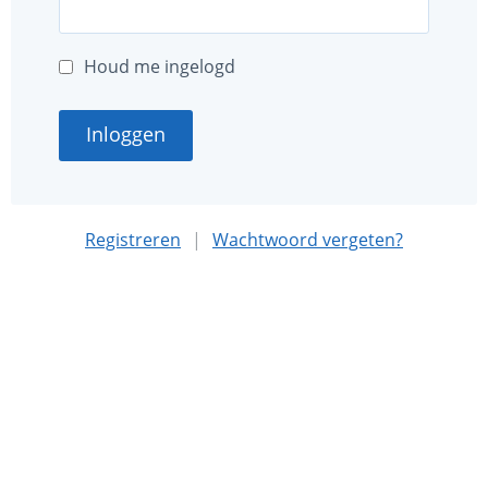
Houd me ingelogd
Inloggen
Registreren
|
Wachtwoord vergeten?
Deze website is mede mogelijk gemaakt met sponsoring
door
Nationaal MS Fonds
.
Algemene voorwaarden
Privacybeleid