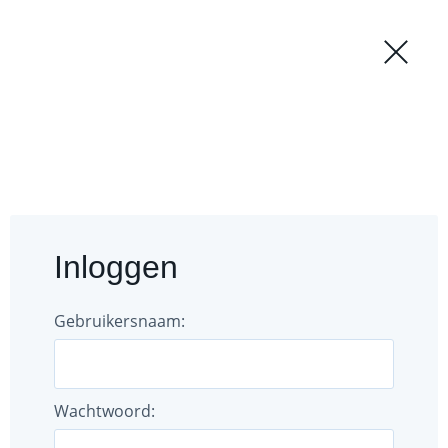
Regio
Login
';
Forum
Documenten
Inloggen
Gebruikers
Bestuur
Gebruikersnaam:
Wachtwoord: