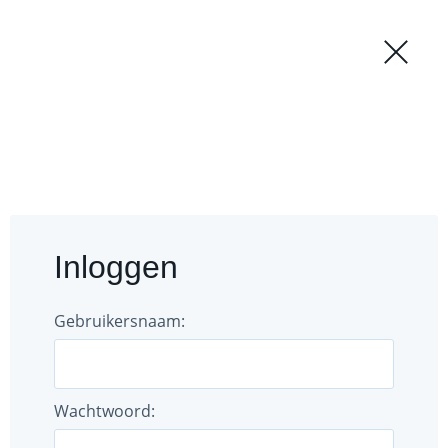
Regio
Login
';
Forum
Documenten
Inloggen
Gebruikers
Bestuur
Gebruikersnaam:
Wachtwoord: