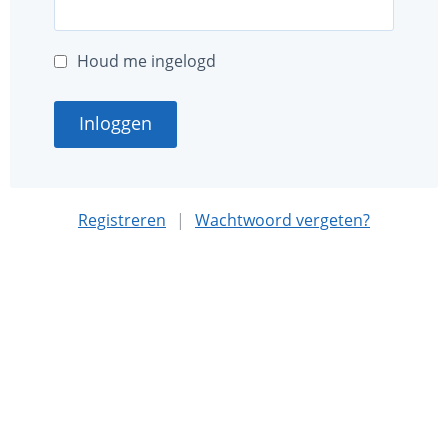
Houd me ingelogd
Inloggen
Registreren
|
Wachtwoord vergeten?
Deze website is mede mogelijk gemaakt met sponsoring
door
Nationaal MS Fonds
.
Algemene voorwaarden
Privacybeleid