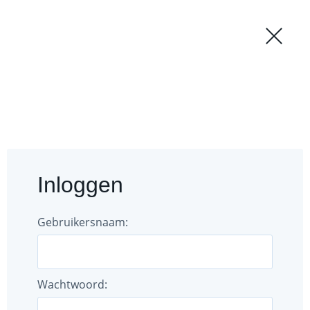
Regio
Login
';
Forum
Documenten
Inloggen
Gebruikers
Bestuur
Gebruikersnaam:
Wachtwoord: