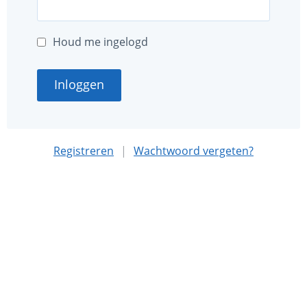
Houd me ingelogd
Inloggen
Registreren
|
Wachtwoord vergeten?
Deze website is mede mogelijk gemaakt met sponsoring
door
Nationaal MS Fonds
.
Algemene voorwaarden
Privacybeleid