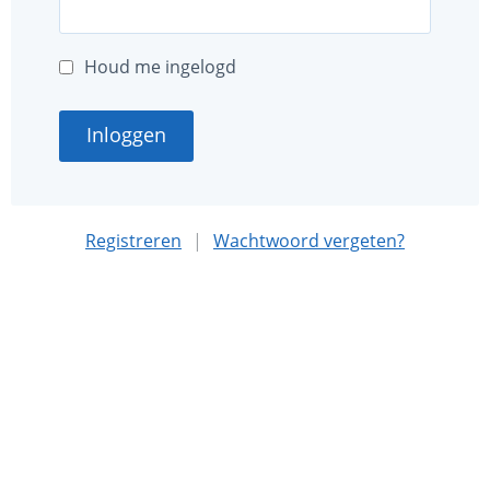
Houd me ingelogd
Inloggen
Registreren
|
Wachtwoord vergeten?
Deze website is mede mogelijk gemaakt met sponsoring
door
Nationaal MS Fonds
.
Algemene voorwaarden
Privacybeleid