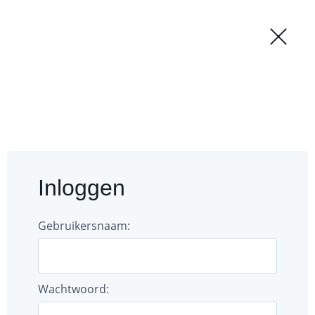
Regio
Login
';
Forum
Documenten
Inloggen
Gebruikers
Bestuur
Gebruikersnaam:
Wachtwoord: