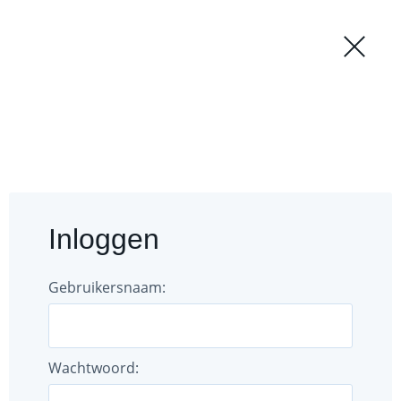
Regio
Login
';
Forum
Documenten
Inloggen
Gebruikers
Bestuur
Gebruikersnaam:
Wachtwoord: