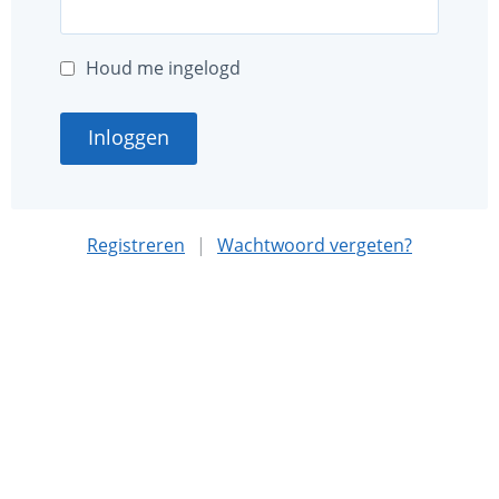
Houd me ingelogd
Inloggen
Registreren
|
Wachtwoord vergeten?
Deze website is mede mogelijk gemaakt met sponsoring
door
Nationaal MS Fonds
.
Algemene voorwaarden
Privacybeleid