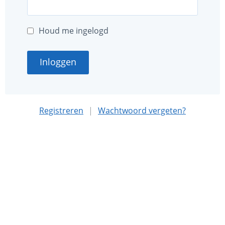
Houd me ingelogd
Inloggen
Registreren
|
Wachtwoord vergeten?
Deze website is mede mogelijk gemaakt met sponsoring
door
Nationaal MS Fonds
.
Algemene voorwaarden
Privacybeleid