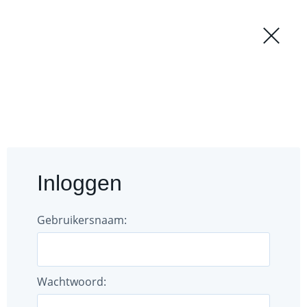
Regio
Login
';
Forum
Documenten
Inloggen
Gebruikers
Bestuur
Gebruikersnaam:
Wachtwoord: