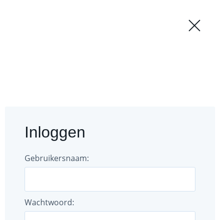
Regio
Login
Forum
Documenten
Inloggen
Gebruikers
Bestuur
Gebruikersnaam:
Wachtwoord: