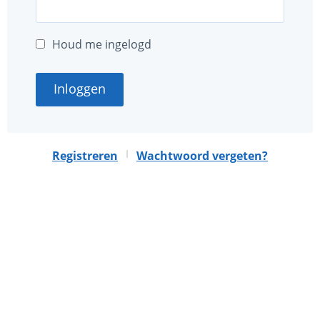
Houd me ingelogd
Inloggen
|
Registreren
Wachtwoord vergeten?
Deze website is mede mogelijk gemaakt met sponsoring
door
Nationaal MS Fonds
.
Algemene voorwaarden
Privacybeleid