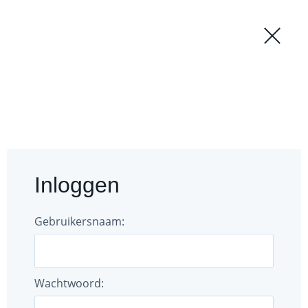
Regio
Login
Forum
Documenten
Inloggen
Gebruikers
Bestuur
Gebruikersnaam:
Wachtwoord: