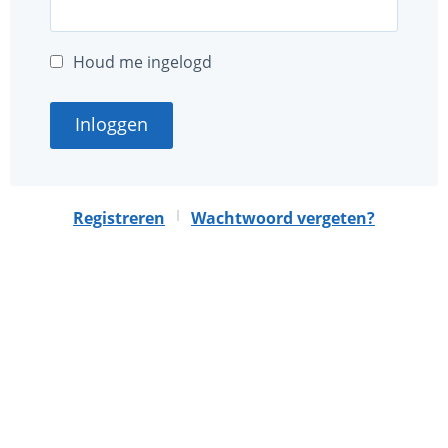
Houd me ingelogd
Inloggen
|
Registreren
Wachtwoord vergeten?
Deze website is mede mogelijk gemaakt met sponsoring
door
Nationaal MS Fonds
.
Algemene voorwaarden
Privacybeleid