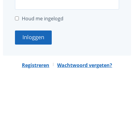
Houd me ingelogd
Inloggen
|
Registreren
Wachtwoord vergeten?
Deze website is mede mogelijk gemaakt met sponsoring
door
Nationaal MS Fonds
.
Algemene voorwaarden
Privacybeleid