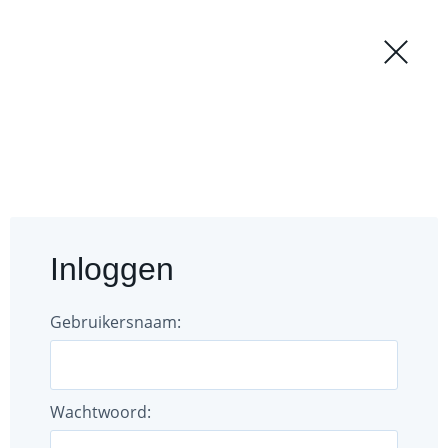
Regio
Login
Forum
Documenten
Inloggen
Gebruikers
Bestuur
Gebruikersnaam:
Wachtwoord: