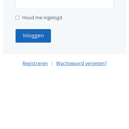
Houd me ingelogd
Inloggen
Registreren
|
Wachtwoord vergeten?
Deze website is mede mogelijk gemaakt met sponsoring
door
Nationaal MS Fonds
.
Algemene voorwaarden
Privacybeleid