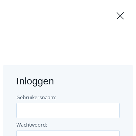
Regio
Login
Forum
Documenten
Inloggen
Gebruikers
Bestuur
Gebruikersnaam:
Wachtwoord: