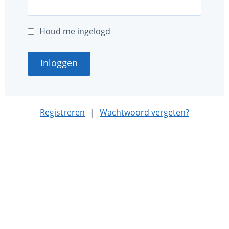
Houd me ingelogd
Inloggen
Registreren
|
Wachtwoord vergeten?
Deze website is mede mogelijk gemaakt met sponsoring
door
Nationaal MS Fonds
.
Algemene voorwaarden
Privacybeleid