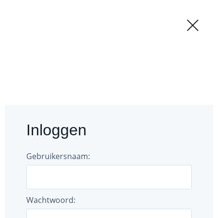
Regio
Login
Forum
Documenten
Inloggen
Gebruikers
Bestuur
Gebruikersnaam:
Wachtwoord: